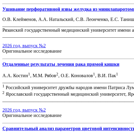
Ушивание перфоративной язвы желудка из минилапаротом
О.В. Клейменов, А.А. Натальский, С.В. Леонченко, Е.С. Тани
_______________________________________________________
Рязанский государственный медицинский университет имени ак
_______________________________________________________
2026 год, выпуск №2
Оригинальное исследование
Отдаленные результаты лечения рака прямой кишки
1
2
1
1
А.А. Костин
, М.М. Рябов
, О.Е. Коновалов
, В.И. Пак
_______________________________________________________
1
Российский университет дружбы народов имени Патриса Лум
2
Ярославский государственный медицинский университет, Яро
_______________________________________________________
2026 год, выпуск №2
Оригинальное исследование
Сравнительный анализ параметров цветовой интенсивности