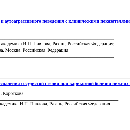
 аутоагрессивного поведения с клиническими показателями
_________________________________________________
кадемика И.П. Павлова, Рязань, Российская Федерация;
а, Москва, Российская Федерация
_________________________________________________
паления сосудистой стенки при варикозной болезни нижних
В. Короткова
___________________________________________________
адемика И.П. Павлова, Рязань, Российская Федерация
___________________________________________________