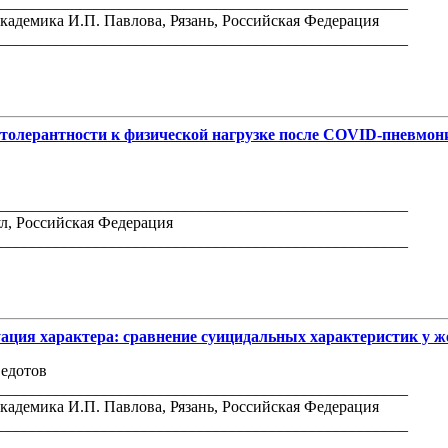
___________________________________________________
адемика И.П. Павлова, Рязань, Российская Федерация
___________________________________________________
толерантности к физической нагрузке после COVID-пневмони
___________________________________________________
л, Российская Федерация
___________________________________________________
уация характера: сравнение суицидальных характеристик у 
Федотов
___________________________________________________
адемика И.П. Павлова, Рязань, Российская Федерация
___________________________________________________