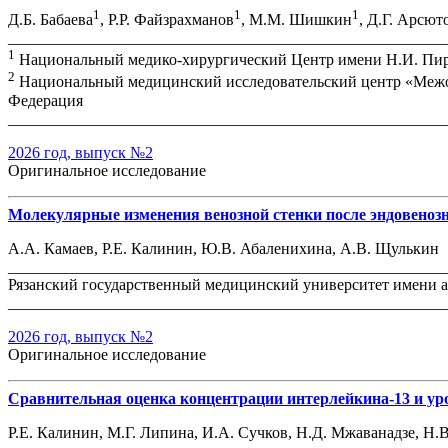
1
1
1
Д.Б. Бабаева
, Р.Р. Файзрахманов
, М.М. Шишкин
, Д.Г. Арсют
_______________________________________________________
1
Национальный медико-хирургический Центр имени Н.И. Пиро
2
Национальный медицинский исследовательский центр «Межот
Федерация
_______________________________________________________
2026 год, выпуск №2
Оригинальное исследование
Молекулярные изменения венозной стенки после эндовенозн
А.А. Камаев, Р.Е. Калинин, Ю.В. Абаленихина, А.В. Щулькин
_______________________________________________________
Рязанский государственный медицинский университет имени ак
_______________________________________________________
2026 год, выпуск №2
Оригинальное исследование
Сравнительная оценка концентрации интерлейкина-13 и уро
Р.Е. Калинин, М.Г. Липина, И.А. Сучков, Н.Д. Мжаванадзе, Н.