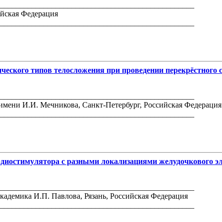
_________________________________________________
ийская Федерация
_________________________________________________
ического типов телосложения при проведении перекрёстного
_________________________________________________
мени И.И. Мечникова, Санкт-Петербург, Российская Федерация
_________________________________________________
рдиостимулятора с разными локализациями желудочкового э
_________________________________________________
адемика И.П. Павлова, Рязань, Российская Федерация
_________________________________________________