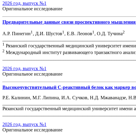
2026 год, выпуск №1
Оригинальное исследование
Предварительные данные связи проспективного мышления и
1
1
1
2
А.Р. Пинегин
, Д.И. Шустов
, Е.В. Леонов
, О.Д. Тучина
_______________________________________________________
1
Рязанский государственный медицинский университет имени а
2
Международный институт развивающего транзактного анализ
_______________________________________________________
2026 год, выпуск №1
Оригинальное исследование
Высокочувствительный С-реактивный белок как маркер вос
Р.Е. Калинин, М.Г. Липина, И.А. Сучков, Н.Д. Мжаванадзе, Н.
_______________________________________________________
Рязанский государственный медицинский университет имени ак
_______________________________________________________
2026 год, выпуск №1
Оригинальное исследование