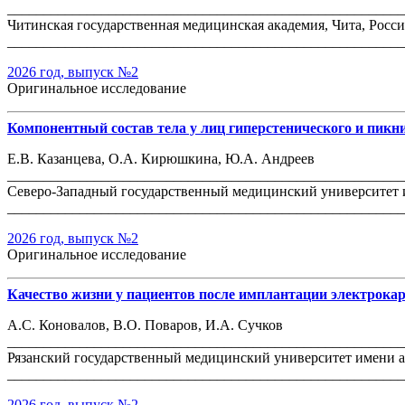
_______________________________________________________
Читинская государственная медицинская академия, Чита, Росс
_______________________________________________________
2026 год, выпуск №2
Оригинальное исследование
Компонентный состав тела у лиц гиперстенического и пикн
Е.В. Казанцева, О.А. Кирюшкина, Ю.А. Андреев
_______________________________________________________
Северо-Западный государственный медицинский университет и
_______________________________________________________
2026 год, выпуск №2
Оригинальное исследование
Качество жизни у пациентов после имплантации электрока
А.С. Коновалов, В.О. Поваров, И.А. Сучков
_______________________________________________________
Рязанский государственный медицинский университет имени ак
_______________________________________________________
2026 год, выпуск №2