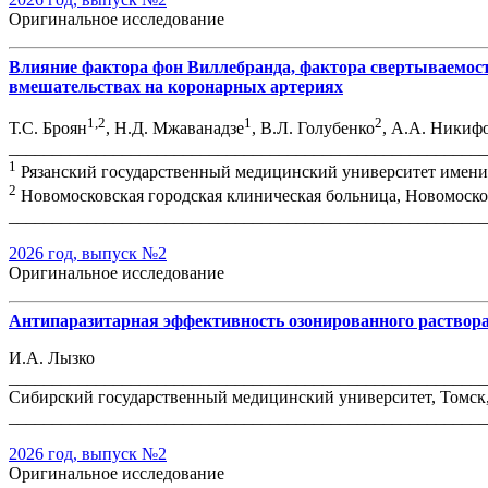
Оригинальное исследование
Влияние фактора фон Виллебранда, фактора свертываемост
вмешательствах на коронарных артериях
1,2
1
2
Т.С. Броян
, Н.Д. Мжаванадзе
, В.Л. Голубенко
, А.А. Никиф
_______________________________________________________
1
Рязанский государственный медицинский университет имени а
2
Новомосковская городская клиническая больница, Новомоско
_______________________________________________________
2026 год, выпуск №2
Оригинальное исследование
Антипаразитарная эффективность озонированного раствора 
И.А. Лызко
_______________________________________________________
Сибирский государственный медицинский университет, Томск
_______________________________________________________
2026 год, выпуск №2
Оригинальное исследование