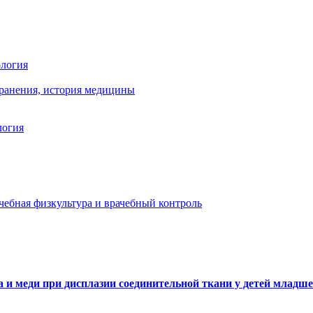
ология
хранения, история медицины
логия
чебная физкультура и врачебный контроль
 и меди при дисплазии соединительной ткани у детей младше