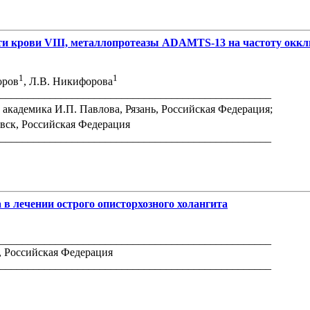
и крови VIII, металлопротеазы ADAMTS-13 на частоту оккл
1
1
оров
, Л.В. Никифорова
_________________________________________________
кадемика И.П. Павлова, Рязань, Российская Федерация;
вск, Российская Федерация
_________________________________________________
в лечении острого описторхозного холангита
_________________________________________________
, Российская Федерация
_________________________________________________