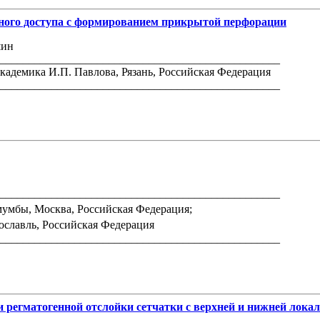
ного доступа с формированием прикрытой перфорации
шин
_________________________________________________
адемика И.П. Павлова, Рязань, Российская Федерация
_________________________________________________
_________________________________________________
умбы, Москва, Российская Федерация;
славль, Российская Федерация
_________________________________________________
 регматогенной отслойки сетчатки с верхней и нижней лока