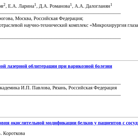
2
1
1
1
ов
, Е.А. Ларина
, Д.А. Романова
, А.А. Далогланян
_________________________________________________
гова, Москва, Российская Федерация;
раслевой научно-технический комплекс «Микрохирургия глаза»
_________________________________________________
ой лазерной облитерации при варикозной болезни
_________________________________________________
адемика И.П. Павлова, Рязань, Российская Федерация
_________________________________________________
вня окислительной модификации белков у пациентов с сосуд
В. Короткова