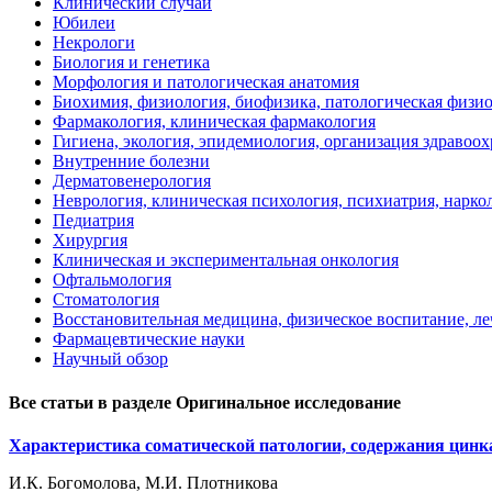
Клинический случай
Юбилеи
Некрологи
Биология и генетика
Морфология и патологическая анатомия
Биохимия, физиология, биофизика, патологическая физи
Фармакология, клиническая фармакология
Гигиена, экология, эпидемиология, организация здравоо
Внутренние болезни
Дерматовенерология
Неврология, клиническая психология, психиатрия, нарко
Педиатрия
Хирургия
Клиническая и экспериментальная онкология
Офтальмология
Стоматология
Восстановительная медицина, физическое воспитание, ле
Фармацевтические науки
Научный обзор
Все статьи в разделе Оригинальное исследование
Характеристика соматической патологии, содержания цинка
И.К. Богомолова, М.И. Плотникова